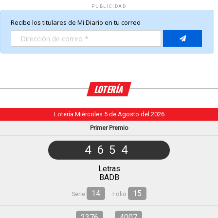
PUBLICIDAD
LOTERÍA
Lotería Miércoles 5 de Agosto del 2026
Primer Premio
4654
Letras
BADB
14
15
Serie
Folio
2376
4007