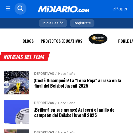
ePaper
Inicia Sesión
Regístrate
BLOGS
PROYECTOS EDUCATIVOS
PONLE L
NOTICIAS DEL TEMA
DEPORTIVAS
Hace 1 año
¡Coclé Bicampeón! La “Leña Roja” arrasa en la
final del Béisbol Juvenil 2025
DEPORTIVAS
Hace 1 año
¡Brillará en sus manos! Así será el anillo de
campeón del Béisbol Juvenil 2025
DEPORTIVAS
Hace 1 año