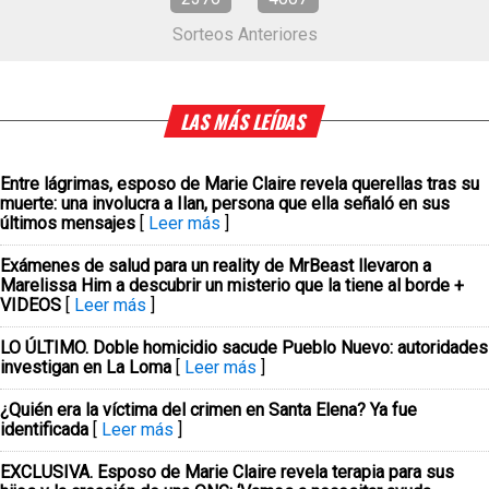
Sorteos Anteriores
LAS MÁS LEÍDAS
Entre lágrimas, esposo de Marie Claire revela querellas tras su
muerte: una involucra a Ilan, persona que ella señaló en sus
últimos mensajes
[
Leer más
]
Exámenes de salud para un reality de MrBeast llevaron a
Marelissa Him a descubrir un misterio que la tiene al borde +
VIDEOS
[
Leer más
]
LO ÚLTIMO. Doble homicidio sacude Pueblo Nuevo: autoridades
investigan en La Loma
[
Leer más
]
¿Quién era la víctima del crimen en Santa Elena? Ya fue
identificada
[
Leer más
]
EXCLUSIVA. Esposo de Marie Claire revela terapia para sus