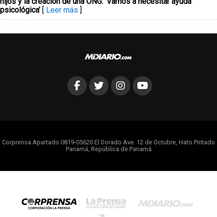
hijos y la creación de una ONG: ‘Vamos a necesitar ayuda
psicológica’
[
Leer más
]
Corprensa Apartado 0819-05620 El Dorado Ave. 12 de Octubre, Hato Pintado
Panamá, República de Panamá