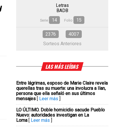
y
Letras
BADB
14
15
Serie
Folio
2376
4007
Sorteos Anteriores
LAS MÁS LEÍDAS
Entre lágrimas, esposo de Marie Claire revela
querellas tras su muerte: una involucra a Ilan,
persona que ella señaló en sus últimos
mensajes
[
Leer más
]
LO ÚLTIMO. Doble homicidio sacude Pueblo
Nuevo: autoridades investigan en La
Loma
[
Leer más
]