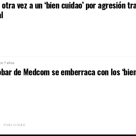
otra vez a un ‘bien cuidao’ por agresión tr
al
ce 7 años
obar de Medcom se emberraca con los ‘bie
PUBLICIDAD