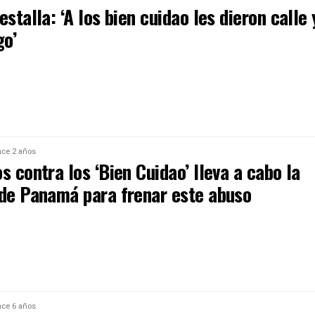
estalla: ‘A los bien cuidao les dieron calle 
go’
ce 2 años
s contra los ‘Bien Cuidao’ lleva a cabo la
 de Panamá para frenar este abuso
ce 6 años