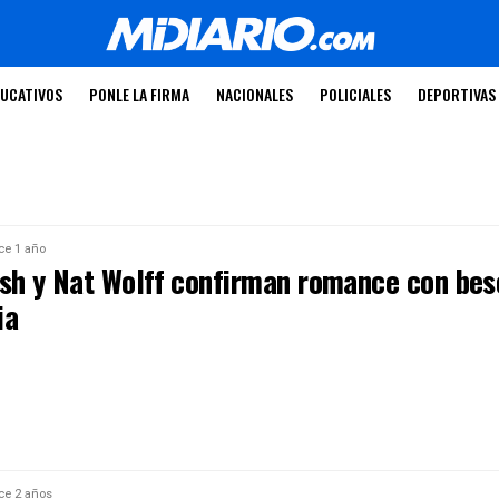
UCATIVOS
PONLE LA FIRMA
NACIONALES
POLICIALES
DEPORTIVAS
ce 1 año
lish y Nat Wolff confirman romance con bes
ia
ce 2 años