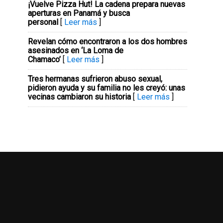
¡Vuelve Pizza Hut! La cadena prepara nuevas
aperturas en Panamá y busca
personal
[
Leer más
]
Revelan cómo encontraron a los dos hombres
asesinados en ‘La Loma de
Chamaco’
[
Leer más
]
Tres hermanas sufrieron abuso sexual,
pidieron ayuda y su familia no les creyó: unas
vecinas cambiaron su historia
[
Leer más
]