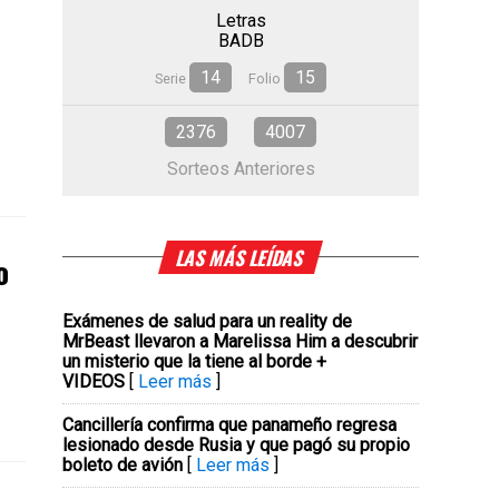
Letras
BADB
14
15
Serie
Folio
2376
4007
Sorteos Anteriores
LAS MÁS LEÍDAS
o
Exámenes de salud para un reality de
MrBeast llevaron a Marelissa Him a descubrir
un misterio que la tiene al borde +
VIDEOS
[
Leer más
]
Cancillería confirma que panameño regresa
lesionado desde Rusia y que pagó su propio
boleto de avión
[
Leer más
]