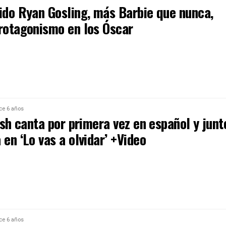
tido Ryan Gosling, más Barbie que nunca,
protagonismo en los Óscar
ce 6 años
lish canta por primera vez en español y junt
 en ‘Lo vas a olvidar’ +Video
ce 6 años