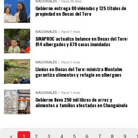
NACIONALES
Hace 30 días
Gobierno entrega 80 viviendas y 125 títulos de
propiedad en Bocas del Toro
NACIONALES
Hace 1 mes
SINAPROC actualiza balance en Bocas del Toro:
814 albergados y 670 casas inundadas
NACIONALES
Hace 1 mes
Lluvias en Bocas del Toro: ministra Montalvo
garantiza alimentos y refugio en albergues
NACIONALES
Hace 1 mes
Gobierno lleva 250 mil libras de arroz y
alimentos a familias afectadas en Changuinola
<
1
2
3
4
5
6
7
8
9