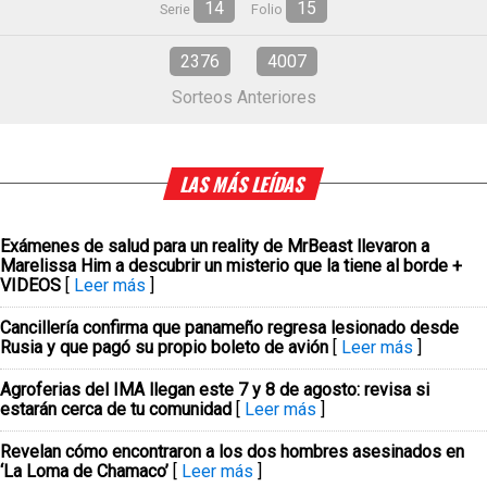
14
15
Serie
Folio
2376
4007
Sorteos Anteriores
LAS MÁS LEÍDAS
Exámenes de salud para un reality de MrBeast llevaron a
Marelissa Him a descubrir un misterio que la tiene al borde +
VIDEOS
[
Leer más
]
Cancillería confirma que panameño regresa lesionado desde
Rusia y que pagó su propio boleto de avión
[
Leer más
]
Agroferias del IMA llegan este 7 y 8 de agosto: revisa si
estarán cerca de tu comunidad
[
Leer más
]
Revelan cómo encontraron a los dos hombres asesinados en
‘La Loma de Chamaco’
[
Leer más
]