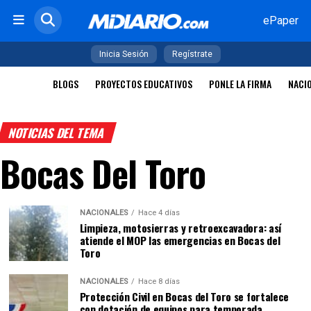
ePaper
Inicia Sesión
Regístrate
BLOGS
PROYECTOS EDUCATIVOS
PONLE LA FIRMA
NACI
NOTICIAS DEL TEMA
Bocas Del Toro
NACIONALES
Hace 4 días
Limpieza, motosierras y retroexcavadora: así
atiende el MOP las emergencias en Bocas del
Toro
NACIONALES
Hace 8 días
Protección Civil en Bocas del Toro se fortalece
con dotación de equipos para temporada