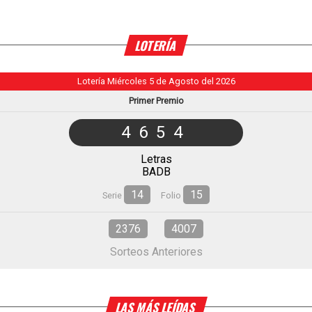
LOTERÍA
Lotería Miércoles 5 de Agosto del 2026
Primer Premio
4654
Letras
BADB
14
15
Serie
Folio
2376
4007
Sorteos Anteriores
LAS MÁS LEÍDAS