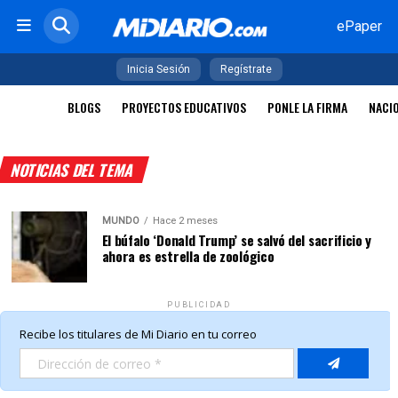
ePaper
Inicia Sesión
Regístrate
BLOGS
PROYECTOS EDUCATIVOS
PONLE LA FIRMA
NACI
NOTICIAS DEL TEMA
MUNDO
Hace 2 meses
El búfalo ‘Donald Trump’ se salvó del sacrificio y
ahora es estrella de zoológico
PUBLICIDAD