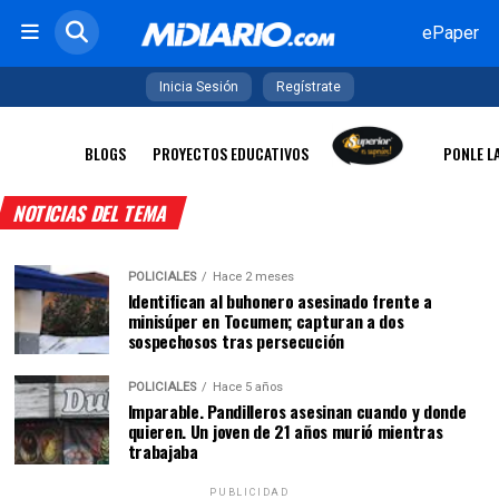
ePaper
Inicia Sesión
Regístrate
BLOGS
PROYECTOS EDUCATIVOS
PONLE L
NOTICIAS DEL TEMA
POLICIALES
Hace 2 meses
Identifican al buhonero asesinado frente a
minisúper en Tocumen; capturan a dos
sospechosos tras persecución
POLICIALES
Hace 5 años
Imparable. Pandilleros asesinan cuando y donde
quieren. Un joven de 21 años murió mientras
trabajaba
PUBLICIDAD