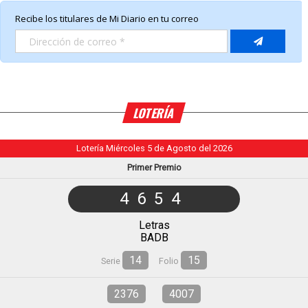
LOTERÍA
Lotería Miércoles 5 de Agosto del 2026
Primer Premio
4654
Letras
BADB
14
15
Serie
Folio
2376
4007