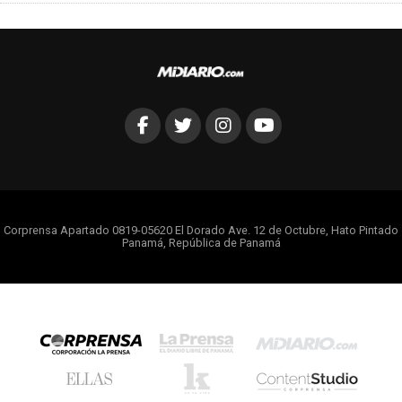
Corprensa Apartado 0819-05620 El Dorado Ave. 12 de Octubre, Hato Pintado
Panamá, República de Panamá