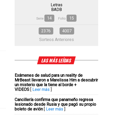
Letras
BADB
14
15
Serie
Folio
2376
4007
Sorteos Anteriores
LAS MÁS LEÍDAS
Exámenes de salud para un reality de
MrBeast llevaron a Marelissa Him a descubrir
un misterio que la tiene al borde +
VIDEOS
[
Leer más
]
Cancillería confirma que panameño regresa
lesionado desde Rusia y que pagó su propio
boleto de avión
[
Leer más
]