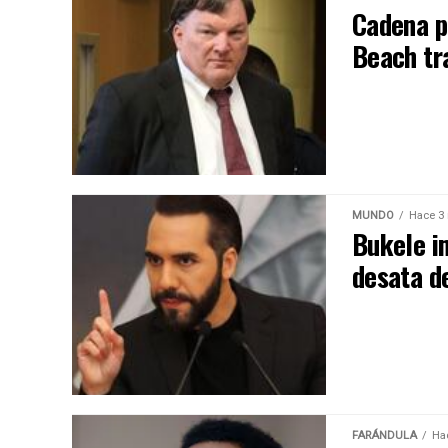
Cadena pe
Beach tr
MUNDO
Hace 3
Bukele i
desata d
FARÁNDULA
Ha