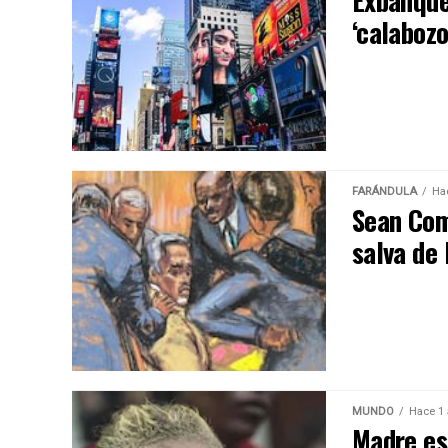
Exbanque
‘calaboz
FARÁNDULA
Ha
Sean Com
salva de
MUNDO
Hace 1
Madre es