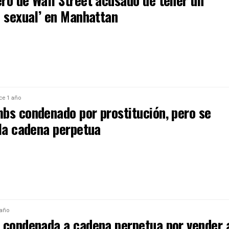
ro de Wall Street acusado de tener un
o sexual’ en Manhattan
ce 1 año
bs condenado por prostitución, pero se
 la cadena perpetua
 año
 condenada a cadena perpetua por vender 