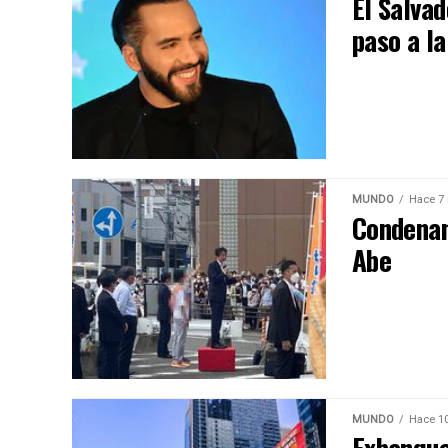
El Salva
paso a l
MUNDO
Hace 7
Condenan
Abe
MUNDO
Hace 1