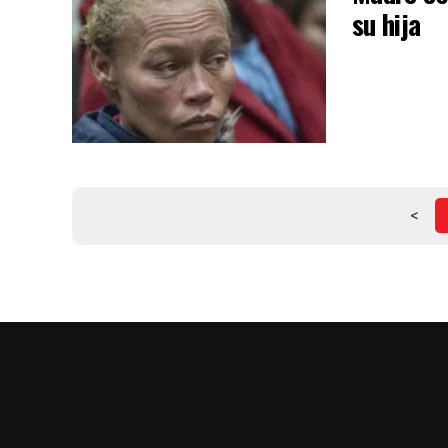
su hija
<