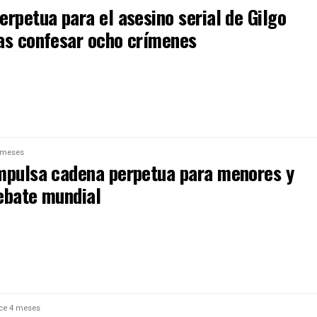
rpetua para el asesino serial de Gilgo
as confesar ocho crímenes
 meses
mpulsa cadena perpetua para menores y
ebate mundial
ce 4 meses