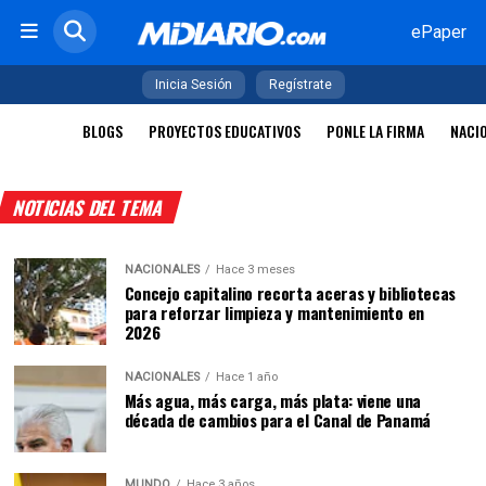
ePaper
Inicia Sesión
Regístrate
BLOGS
PROYECTOS EDUCATIVOS
PONLE LA FIRMA
NACI
NOTICIAS DEL TEMA
NACIONALES
Hace 3 meses
Concejo capitalino recorta aceras y bibliotecas
para reforzar limpieza y mantenimiento en
2026
NACIONALES
Hace 1 año
Más agua, más carga, más plata: viene una
década de cambios para el Canal de Panamá
MUNDO
Hace 3 años