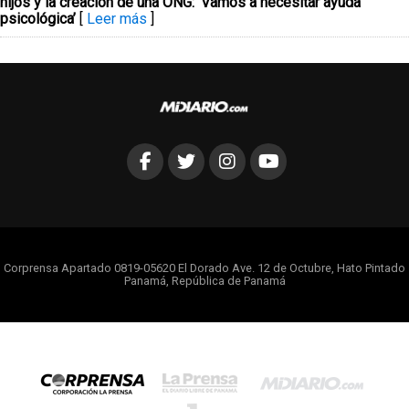
hijos y la creación de una ONG: ‘Vamos a necesitar ayuda
psicológica’
[
Leer más
]
Corprensa Apartado 0819-05620 El Dorado Ave. 12 de Octubre, Hato Pintado
Panamá, República de Panamá