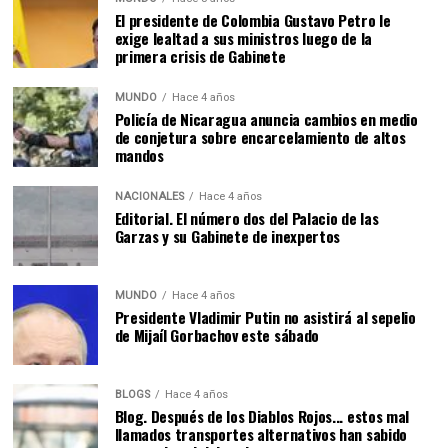
El presidente de Colombia Gustavo Petro le
exige lealtad a sus ministros luego de la
primera crisis de Gabinete
MUNDO
Hace 4 años
Policía de Nicaragua anuncia cambios en medio
de conjetura sobre encarcelamiento de altos
mandos
NACIONALES
Hace 4 años
Editorial. El número dos del Palacio de las
Garzas y su Gabinete de inexpertos
MUNDO
Hace 4 años
Presidente Vladimir Putin no asistirá al sepelio
de Mijaíl Gorbachov este sábado
BLOGS
Hace 4 años
Blog. Después de los Diablos Rojos... estos mal
llamados transportes alternativos han sabido