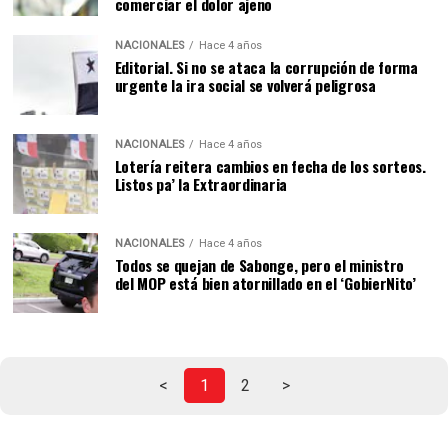
comerciar el dolor ajeno
NACIONALES
Hace 4 años
Editorial. Si no se ataca la corrupción de forma
urgente la ira social se volverá peligrosa
NACIONALES
Hace 4 años
Lotería reitera cambios en fecha de los sorteos.
Listos pa’ la Extraordinaria
NACIONALES
Hace 4 años
Todos se quejan de Sabonge, pero el ministro
del MOP está bien atornillado en el ‘GobierNito’
<
1
2
>