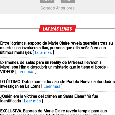
Sorteos Anteriores
LAS MÁS LEÍDAS
Entre lágrimas, esposo de Marie Claire revela querellas tras su
muerte: una involucra a Ilan, persona que ella señaló en sus
últimos mensajes
[
Leer más
]
Exámenes de salud para un reality de MrBeast llevaron a
Marelissa Him a descubrir un misterio que la tiene al borde +
VIDEOS
[
Leer más
]
LO ÚLTIMO. Doble homicidio sacude Pueblo Nuevo: autoridades
investigan en La Loma
[
Leer más
]
¿Quién era la víctima del crimen en Santa Elena? Ya fue
identificada
[
Leer más
]
EXCLUSIVA. Esposo de Marie Claire revela terapia para sus