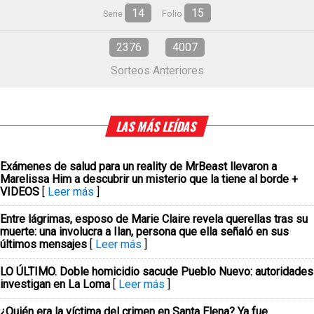
14
15
Serie
Folio
2376
4007
Sorteos Anteriores
LAS MÁS LEÍDAS
Exámenes de salud para un reality de MrBeast llevaron a
Marelissa Him a descubrir un misterio que la tiene al borde +
VIDEOS
[
Leer más
]
Entre lágrimas, esposo de Marie Claire revela querellas tras su
muerte: una involucra a Ilan, persona que ella señaló en sus
últimos mensajes
[
Leer más
]
LO ÚLTIMO. Doble homicidio sacude Pueblo Nuevo: autoridades
investigan en La Loma
[
Leer más
]
¿Quién era la víctima del crimen en Santa Elena? Ya fue