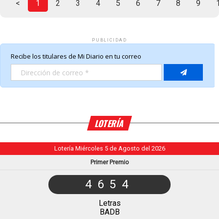
<
1
2
3
4
5
6
7
8
9
PUBLICIDAD
LOTERÍA
Lotería Miércoles 5 de Agosto del 2026
Primer Premio
4654
Letras
BADB