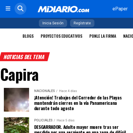
ePaper
Inicia Sesión
Regístrate
BLOGS
PROYECTOS EDUCATIVOS
PONLE LA FIRMA
NACI
NOTICIAS DEL TEMA
Capira
NACIONALES
Hace 4 días
¡Atención! Trabajos del Corredor de las Playas
mantendrán cierres en la vía Panamericana
durante todo agosto
POLICIALES
Hace 5 días
DESGARRADOR. Adulto mayor muere tras ser
mordido por una serpiente en una zona de difícil