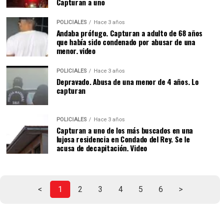
Capturan a uno
POLICIALES
Hace 3 años
Andaba prófugo. Capturan a adulto de 68 años
que había sido condenado por abusar de una
menor. video
POLICIALES
Hace 3 años
Depravado. Abusa de una menor de 4 años. Lo
capturan
POLICIALES
Hace 3 años
Capturan a uno de los más buscados en una
lujosa residencia en Condado del Rey. Se le
acusa de decapitación. Video
<
1
2
3
4
5
6
>