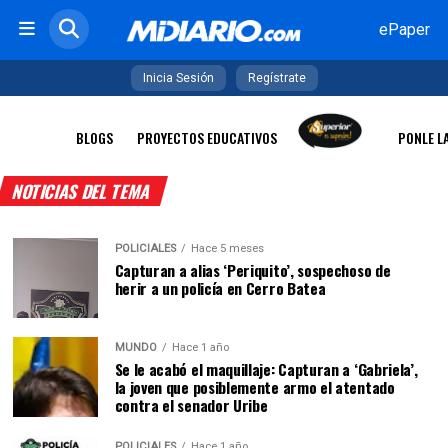
ePaper
Inicia Sesión
Regístrate
BLOGS
PROYECTOS EDUCATIVOS
PONLE L
NOTICIAS DEL TEMA
POLICIALES
Hace 5 meses
Capturan a alias ‘Periquito’, sospechoso de
herir a un policía en Cerro Batea
MUNDO
Hace 1 año
Se le acabó el maquillaje: Capturan a ‘Gabriela’,
la joven que posiblemente armo el atentado
contra el senador Uribe
POLICIALES
Hace 1 año