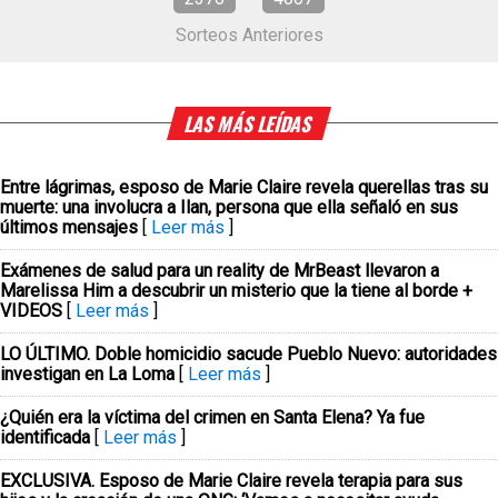
Sorteos Anteriores
LAS MÁS LEÍDAS
Entre lágrimas, esposo de Marie Claire revela querellas tras su
muerte: una involucra a Ilan, persona que ella señaló en sus
últimos mensajes
[
Leer más
]
Exámenes de salud para un reality de MrBeast llevaron a
Marelissa Him a descubrir un misterio que la tiene al borde +
VIDEOS
[
Leer más
]
LO ÚLTIMO. Doble homicidio sacude Pueblo Nuevo: autoridades
investigan en La Loma
[
Leer más
]
¿Quién era la víctima del crimen en Santa Elena? Ya fue
identificada
[
Leer más
]
EXCLUSIVA. Esposo de Marie Claire revela terapia para sus