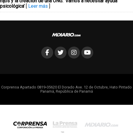
hijos y la creación de una ONG: ‘Vamos a necesitar ayuda
psicológica’
[
Leer más
]
Corprensa Apartado 0819-05620 El Dorado Ave. 12 de Octubre, Hato Pintado
Panamá, República de Panamá