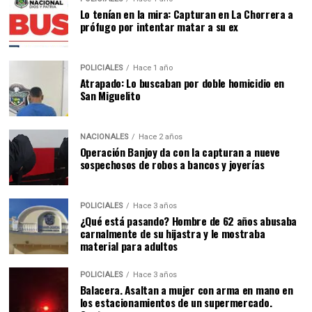
Lo tenían en la mira: Capturan en La Chorrera a
prófugo por intentar matar a su ex
POLICIALES
Hace 1 año
Atrapado: Lo buscaban por doble homicidio en
San Miguelito
NACIONALES
Hace 2 años
Operación Banjoy da con la capturan a nueve
sospechosos de robos a bancos y joyerías
POLICIALES
Hace 3 años
¿Qué está pasando? Hombre de 62 años abusaba
carnalmente de su hijastra y le mostraba
material para adultos
POLICIALES
Hace 3 años
Balacera. Asaltan a mujer con arma en mano en
los estacionamientos de un supermercado.