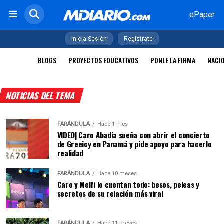
ePaper
Inicia Sesión
Regístrate
BLOGS
PROYECTOS EDUCATIVOS
PONLE LA FIRMA
NACI
NOTICIAS DEL TEMA
FARÁNDULA
Hace 1 mes
VIDEO| Caro Abadía sueña con abrir el concierto
de Greeicy en Panamá y pide apoyo para hacerlo
realidad
FARÁNDULA
Hace 10 meses
Caro y Melfi lo cuentan todo: besos, peleas y
secretos de su relación más viral
FARÁNDULA
Hace 11 meses