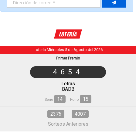
LOTERÍA
Lotería Miércoles 5 de Agosto del 2026
Primer Premio
4654
Letras
BADB
14
15
Serie
Folio
2376
4007
Sorteos Anteriores