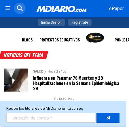
ePaper
Inicia Sesión
Regístrate
BLOGS
PROYECTOS EDUCATIVOS
PONLE L
NOTICIAS DEL TEMA
SALUD
Hace 2 años
Influenza en Panamá: 76 Muertes y 29
Hospitalizaciones en la Semana Epidemiológica
29
PUBLICIDAD