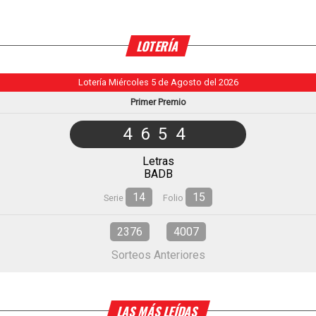
LOTERÍA
Lotería Miércoles 5 de Agosto del 2026
Primer Premio
4654
Letras
BADB
14
15
Serie
Folio
2376
4007
Sorteos Anteriores
LAS MÁS LEÍDAS