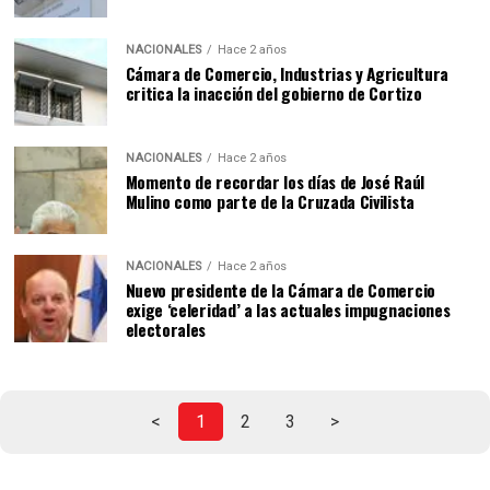
NACIONALES
Hace 2 años
Cámara de Comercio, Industrias y Agricultura
critica la inacción del gobierno de Cortizo
NACIONALES
Hace 2 años
Momento de recordar los días de José Raúl
Mulino como parte de la Cruzada Civilista
NACIONALES
Hace 2 años
Nuevo presidente de la Cámara de Comercio
exige ‘celeridad’ a las actuales impugnaciones
electorales
<
1
2
3
>