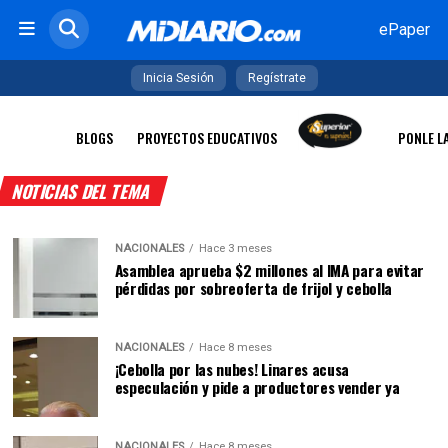
ePaper
Inicia Sesión
Regístrate
BLOGS
PROYECTOS EDUCATIVOS
PONLE L
NOTICIAS DEL TEMA
NACIONALES
Hace 3 meses
Asamblea aprueba $2 millones al IMA para evitar
pérdidas por sobreoferta de frijol y cebolla
NACIONALES
Hace 8 meses
¡Cebolla por las nubes! Linares acusa
especulación y pide a productores vender ya
NACIONALES
Hace 8 meses