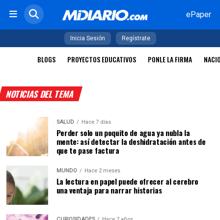
ePaper
Inicia Sesión
Regístrate
BLOGS
PROYECTOS EDUCATIVOS
PONLE LA FIRMA
NACI
NOTICIAS DEL TEMA
SALUD
Hace 7 días
Perder solo un poquito de agua ya nubla la
mente: así detectar la deshidratación antes de
que te pase factura
MUNDO
Hace 2 meses
La lectura en papel puede ofrecer al cerebro
una ventaja para narrar historias
CURIOSIDADES
Hace 7 años