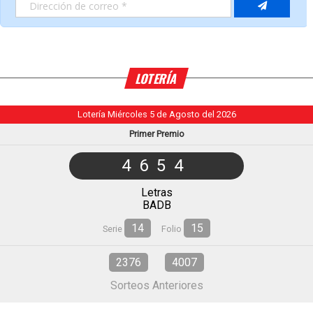
LOTERÍA
Lotería Miércoles 5 de Agosto del 2026
Primer Premio
4654
Letras
BADB
14
15
Serie
Folio
2376
4007
Sorteos Anteriores