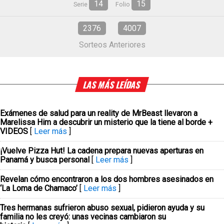
14
15
Serie
Folio
2376
4007
Sorteos Anteriores
LAS MÁS LEÍDAS
Exámenes de salud para un reality de MrBeast llevaron a
Marelissa Him a descubrir un misterio que la tiene al borde +
VIDEOS
[
Leer más
]
¡Vuelve Pizza Hut! La cadena prepara nuevas aperturas en
Panamá y busca personal
[
Leer más
]
Revelan cómo encontraron a los dos hombres asesinados en
‘La Loma de Chamaco’
[
Leer más
]
Tres hermanas sufrieron abuso sexual, pidieron ayuda y su
familia no les creyó: unas vecinas cambiaron su