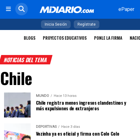
ePaper
Inicia Sesión
Regístrate
BLOGS
PROYECTOS EDUCATIVOS
PONLE LA FIRMA
NACI
NOTICIAS DEL TEMA
Chile
MUNDO
Hace 13 horas
Chile registra menos ingresos clandestinos y
más expulsiones de extranjeros
DEPORTIVAS
Hace 3 días
Vozinha ya es oficial y firma con Colo Colo