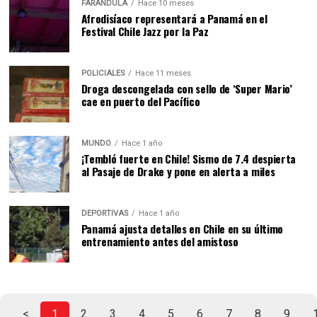
FARÁNDULA
Hace 10 meses
Afrodisíaco representará a Panamá en el
Festival Chile Jazz por la Paz
POLICIALES
Hace 11 meses
Droga descongelada con sello de ‘Super Mario’
cae en puerto del Pacífico
MUNDO
Hace 1 año
¡Tembló fuerte en Chile! Sismo de 7.4 despierta
al Pasaje de Drake y pone en alerta a miles
DEPORTIVAS
Hace 1 año
Panamá ajusta detalles en Chile en su último
entrenamiento antes del amistoso
<
1
2
3
4
5
6
7
8
9