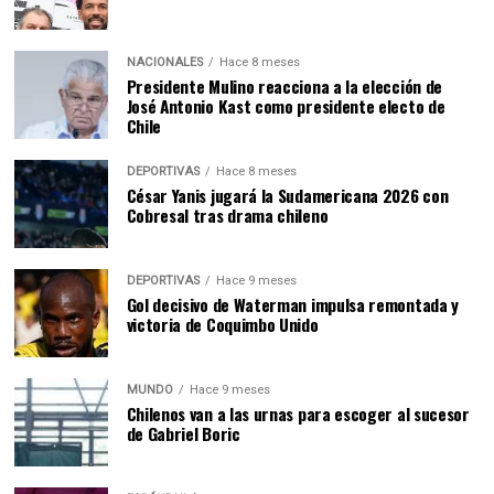
NACIONALES
Hace 8 meses
Presidente Mulino reacciona a la elección de
José Antonio Kast como presidente electo de
Chile
DEPORTIVAS
Hace 8 meses
César Yanis jugará la Sudamericana 2026 con
Cobresal tras drama chileno
DEPORTIVAS
Hace 9 meses
Gol decisivo de Waterman impulsa remontada y
victoria de Coquimbo Unido
MUNDO
Hace 9 meses
Chilenos van a las urnas para escoger al sucesor
de Gabriel Boric