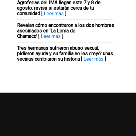
Agroferias del IMA llegan este 7 y 8 de
agosto: revisa si estarán cerca de tu
comunidad
[
Leer más
]
Revelan cómo encontraron a los dos hombres
asesinados en ‘La Loma de
Chamaco’
[
Leer más
]
Tres hermanas sufrieron abuso sexual,
pidieron ayuda y su familia no les creyó: unas
vecinas cambiaron su historia
[
Leer más
]