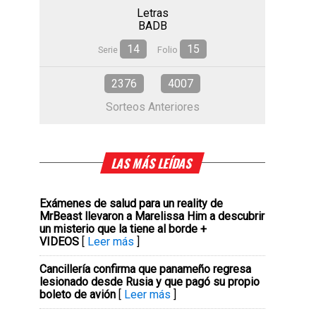
Letras
BADB
14
15
Serie
Folio
2376
4007
Sorteos Anteriores
LAS MÁS LEÍDAS
Exámenes de salud para un reality de
MrBeast llevaron a Marelissa Him a descubrir
un misterio que la tiene al borde +
VIDEOS
[
Leer más
]
Cancillería confirma que panameño regresa
lesionado desde Rusia y que pagó su propio
boleto de avión
[
Leer más
]