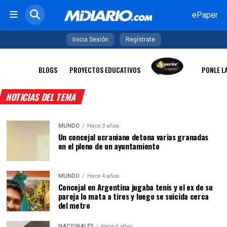
ePaper
Inicia Sesión
Regístrate
BLOGS
PROYECTOS EDUCATIVOS
PONLE L
NOTICIAS DEL TEMA
MUNDO
Hace 3 años
Un concejal ucraniano detona varias granadas
en el pleno de un ayuntamiento
MUNDO
Hace 4 años
Concejal en Argentina jugaba tenis y el ex de su
pareja lo mata a tiros y luego se suicida cerca
del metro
NACIONALES
Hace 6 años