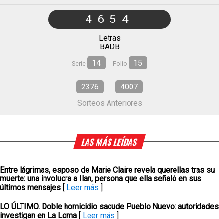
4654
Letras
BADB
14
15
Serie
Folio
2376
4007
Sorteos Anteriores
LAS MÁS LEÍDAS
Entre lágrimas, esposo de Marie Claire revela querellas tras su
muerte: una involucra a Ilan, persona que ella señaló en sus
últimos mensajes
[
Leer más
]
LO ÚLTIMO. Doble homicidio sacude Pueblo Nuevo: autoridades
investigan en La Loma
[
Leer más
]