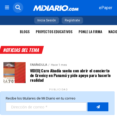
ePaper
Inicia Sesión
Regístrate
BLOGS
PROYECTOS EDUCATIVOS
PONLE LA FIRMA
NACI
NOTICIAS DEL TEMA
FARÁNDULA
Hace 1 mes
VIDEO| Caro Abadía sueña con abrir el concierto
de Greeicy en Panamá y pide apoyo para hacerlo
realidad
PUBLICIDAD