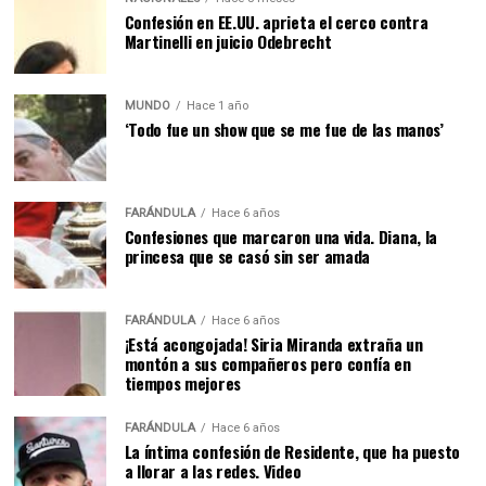
Confesión en EE.UU. aprieta el cerco contra
Martinelli en juicio Odebrecht
MUNDO
Hace 1 año
‘Todo fue un show que se me fue de las manos’
FARÁNDULA
Hace 6 años
Confesiones que marcaron una vida. Diana, la
princesa que se casó sin ser amada
FARÁNDULA
Hace 6 años
¡Está acongojada! Siria Miranda extraña un
montón a sus compañeros pero confía en
tiempos mejores
FARÁNDULA
Hace 6 años
La íntima confesión de Residente, que ha puesto
a llorar a las redes. Video