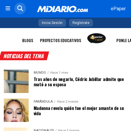
ePaper
Inicia Sesión
Regístrate
BLOGS
PROYECTOS EDUCATIVOS
PONLE L
NOTICIAS DEL TEMA
MUNDO
Hace 1 mes
Tras años de negarlo, Cédric Jubillar admite que
mató a su esposa
FARÁNDULA
Hace 2 meses
Madonna revela quién fue el mejor amante de su
vida
NACIONALES
Hace 5 meses