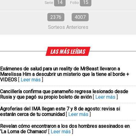
14
15
Serie
Folio
2376
4007
Sorteos Anteriores
LAS MÁS LEÍDAS
Exámenes de salud para un reality de MrBeast llevaron a
Marelissa Him a descubrir un misterio que la tiene al borde +
VIDEOS
[
Leer más
]
Cancillería confirma que panameño regresa lesionado desde
Rusia y que pagó su propio boleto de avión
[
Leer más
]
Agroferias del IMA llegan este 7 y 8 de agosto: revisa si
estarán cerca de tu comunidad
[
Leer más
]
Revelan cómo encontraron a los dos hombres asesinados en
‘La Loma de Chamaco’
[
Leer más
]