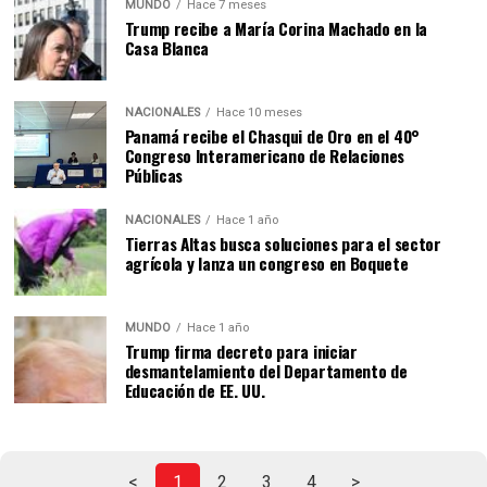
MUNDO
Hace 7 meses
Trump recibe a María Corina Machado en la
Casa Blanca
NACIONALES
Hace 10 meses
Panamá recibe el Chasqui de Oro en el 40°
Congreso Interamericano de Relaciones
Públicas
NACIONALES
Hace 1 año
Tierras Altas busca soluciones para el sector
agrícola y lanza un congreso en Boquete
MUNDO
Hace 1 año
Trump firma decreto para iniciar
desmantelamiento del Departamento de
Educación de EE. UU.
<
1
2
3
4
>