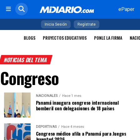
ePaper
Inicia Sesión
Regístrate
BLOGS
PROYECTOS EDUCATIVOS
PONLE LA FIRMA
NACI
NOTICIAS DEL TEMA
Congreso
NACIONALES
Hace 1 mes
Panamá inaugura congreso internacional
bomberil con delegaciones de 18 países
DEPORTIVAS
Hace 4 meses
Congreso médico afila a Panamá para Juegos
Juventud 2026