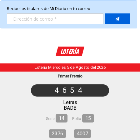
LOTERÍA
Lotería Miércoles 5 de Agosto del 2026
Primer Premio
4654
Letras
BADB
14
15
Serie
Folio
2376
4007