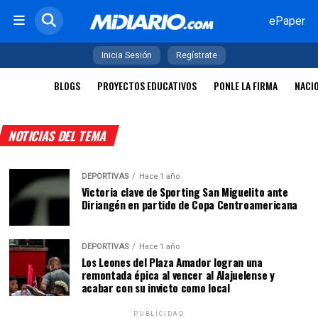
ePaper
Inicia Sesión
Regístrate
BLOGS
PROYECTOS EDUCATIVOS
PONLE LA FIRMA
NACI
NOTICIAS DEL TEMA
DEPORTIVAS
Hace 1 año
Victoria clave de Sporting San Miguelito ante
Diriangén en partido de Copa Centroamericana
DEPORTIVAS
Hace 1 año
Los Leones del Plaza Amador logran una
remontada épica al vencer al Alajuelense y
acabar con su invicto como local
PUBLICIDAD