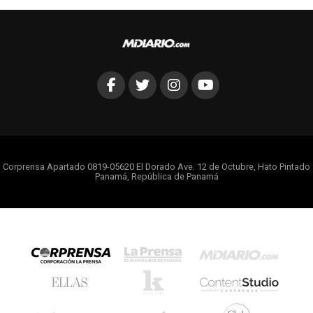
Corprensa Apartado 0819-05620 El Dorado Ave. 12 de Octubre, Hato Pintado
Panamá, República de Panamá