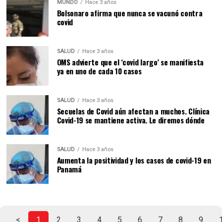
MUNDO
Hace 3 años
Bolsonaro afirma que nunca se vacunó contra
covid
SALUD
Hace 3 años
OMS advierte que el ‘covid largo’ se manifiesta
ya en uno de cada 10 casos
SALUD
Hace 3 años
Secuelas de Covid aún afectan a muchos. Clínica
Covid-19 se mantiene activa. Le diremos dónde
SALUD
Hace 3 años
Aumenta la positividad y los casos de covid-19 en
Panamá
<
1
2
3
4
5
6
7
8
9