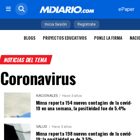
ePaper
Inicia Sesión
Regístrate
BLOGS
PROYECTOS EDUCATIVOS
PONLE LA FIRMA
NACI
NOTICIAS DEL TEMA
Coronavirus
NACIONALES
Hace 3 años
Minsa reporta 154 nuevos contagios de la covid-
19 en una semana, la positividad fue de 5.4%
SALUD
Hace 3 años
Minsa reporta 198 nuevos contagios de la covid-
19; la positividad es de 3.5%