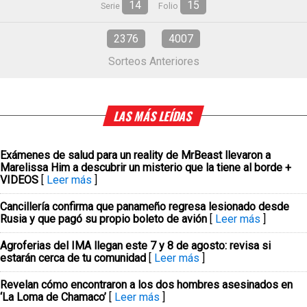
14
15
Serie
Folio
2376
4007
Sorteos Anteriores
LAS MÁS LEÍDAS
Exámenes de salud para un reality de MrBeast llevaron a
Marelissa Him a descubrir un misterio que la tiene al borde +
VIDEOS
[
Leer más
]
Cancillería confirma que panameño regresa lesionado desde
Rusia y que pagó su propio boleto de avión
[
Leer más
]
Agroferias del IMA llegan este 7 y 8 de agosto: revisa si
estarán cerca de tu comunidad
[
Leer más
]
Revelan cómo encontraron a los dos hombres asesinados en
‘La Loma de Chamaco’
[
Leer más
]