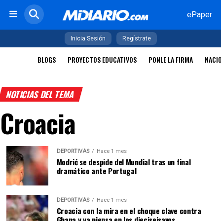
ePaper
Inicia Sesión
Regístrate
BLOGS
PROYECTOS EDUCATIVOS
PONLE LA FIRMA
NACI
NOTICIAS DEL TEMA
Croacia
DEPORTIVAS
Hace 1 mes
Modrić se despide del Mundial tras un final
dramático ante Portugal
DEPORTIVAS
Hace 1 mes
Croacia con la mira en el choque clave contra
Ghana y ya piensa en los dieciseisavos