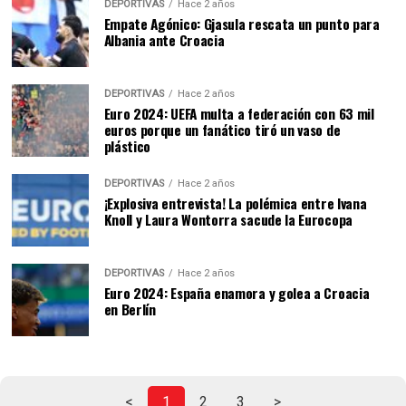
DEPORTIVAS
Hace 2 años
Empate Agónico: Gjasula rescata un punto para
Albania ante Croacia
DEPORTIVAS
Hace 2 años
Euro 2024: UEFA multa a federación con 63 mil
euros porque un fanático tiró un vaso de
plástico
DEPORTIVAS
Hace 2 años
¡Explosiva entrevista! La polémica entre Ivana
Knoll y Laura Wontorra sacude la Eurocopa
DEPORTIVAS
Hace 2 años
Euro 2024: España enamora y golea a Croacia
en Berlín
<
1
2
3
>