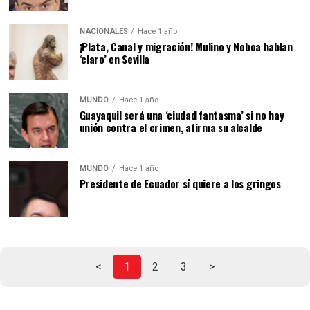
NACIONALES
Hace 1 año
¡Plata, Canal y migración! Mulino y Noboa hablan
‘claro’ en Sevilla
MUNDO
Hace 1 año
Guayaquil será una ‘ciudad fantasma’ si no hay
unión contra el crimen, afirma su alcalde
MUNDO
Hace 1 año
Presidente de Ecuador sí quiere a los gringos
<
1
2
3
>