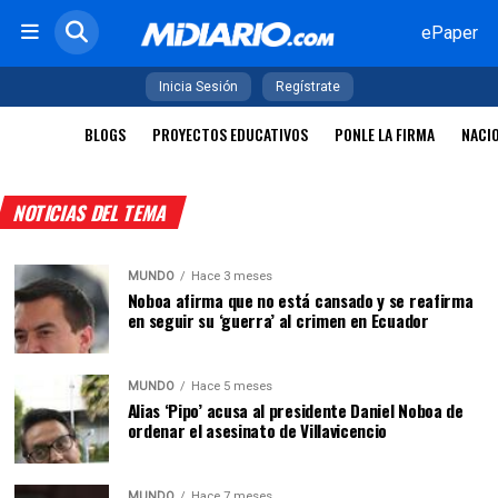
ePaper
Inicia Sesión
Regístrate
BLOGS
PROYECTOS EDUCATIVOS
PONLE LA FIRMA
NACI
NOTICIAS DEL TEMA
MUNDO
Hace 3 meses
Noboa afirma que no está cansado y se reafirma
en seguir su ‘guerra’ al crimen en Ecuador
MUNDO
Hace 5 meses
Alias ‘Pipo’ acusa al presidente Daniel Noboa de
ordenar el asesinato de Villavicencio
MUNDO
Hace 7 meses