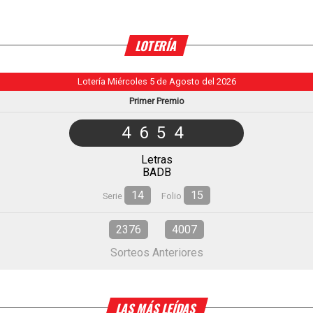
LOTERÍA
Lotería Miércoles 5 de Agosto del 2026
Primer Premio
4654
Letras
BADB
14
15
Serie
Folio
2376
4007
Sorteos Anteriores
LAS MÁS LEÍDAS