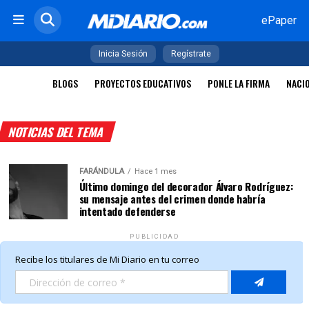
ePaper
Inicia Sesión
Regístrate
BLOGS
PROYECTOS EDUCATIVOS
PONLE LA FIRMA
NACI
NOTICIAS DEL TEMA
FARÁNDULA
Hace 1 mes
Último domingo del decorador Álvaro Rodríguez:
su mensaje antes del crimen donde habría
intentado defenderse
PUBLICIDAD