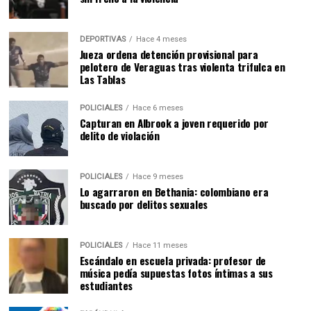
DEPORTIVAS
Hace 4 meses
Jueza ordena detención provisional para
pelotero de Veraguas tras violenta trifulca en
Las Tablas
POLICIALES
Hace 6 meses
Capturan en Albrook a joven requerido por
delito de violación
POLICIALES
Hace 9 meses
Lo agarraron en Bethania: colombiano era
buscado por delitos sexuales
POLICIALES
Hace 11 meses
Escándalo en escuela privada: profesor de
música pedía supuestas fotos íntimas a sus
estudiantes