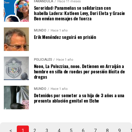
FARÁNDULA
Hace 11 meses
Sororidad: Panameñas se solidarizan con
Isabella Ladera: Katleen Levy, Dori Eleta y Gracie
Bon envían mensajes de fuerza
MUNDO
Hace 1 año
Erik Menéndez seguirá en prisión
POLICIALES
Hace 1 año
Nooo, La Polozziaa, nooo. Detienen en Arraiján a
hombre en silla de ruedas por posesión ilícita de
drogas
MUNDO
Hace 1 año
Detenidos por someter a su hija de 3 años a una
presunta ablación genital en Elche
<
1
2
3
4
5
6
7
8
9