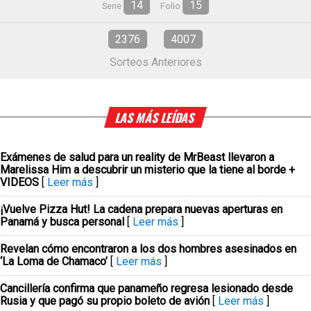
14
15
Serie
Folio
2376
4007
Sorteos Anteriores
LAS MÁS LEÍDAS
Exámenes de salud para un reality de MrBeast llevaron a
Marelissa Him a descubrir un misterio que la tiene al borde +
VIDEOS
[
Leer más
]
¡Vuelve Pizza Hut! La cadena prepara nuevas aperturas en
Panamá y busca personal
[
Leer más
]
Revelan cómo encontraron a los dos hombres asesinados en
‘La Loma de Chamaco’
[
Leer más
]
Cancillería confirma que panameño regresa lesionado desde
Rusia y que pagó su propio boleto de avión
[
Leer más
]