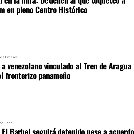
d en la mira: Detienen al que toqueteó a
m en pleno Centro Histórico
e 11 meses
 a venezolano vinculado al Tren de Aragua
ol fronterizo panameño
ce 1 año
 El Barbel seguirá detenido pese a acuerd