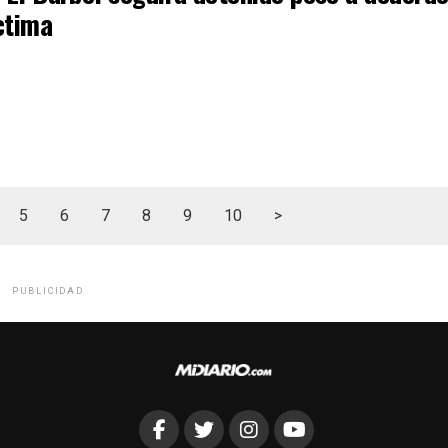
ctima
5
6
7
8
9
10
>
PUBLICIDAD