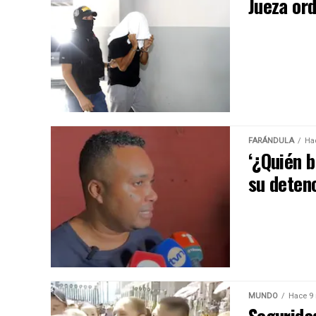
Jueza or
FARÁNDULA
Ha
‘¿Quién b
su deten
MUNDO
Hace 9