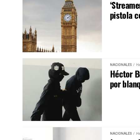
‘Streame
pistola c
NACIONALES
Ha
Héctor B
por blan
NACIONALES
Ha