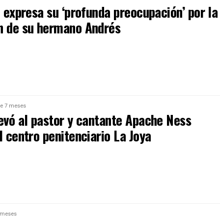
I expresa su ‘profunda preocupación’ por la
n de su hermano Andrés
e 7 meses
levó al pastor y cantante Apache Ness
l centro penitenciario La Joya
 meses