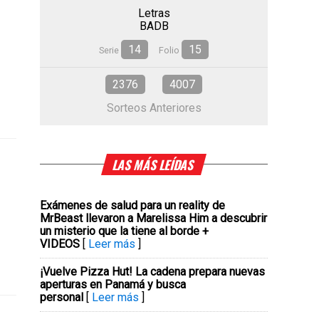
Letras
BADB
14
15
Serie
Folio
2376
4007
Sorteos Anteriores
LAS MÁS LEÍDAS
Exámenes de salud para un reality de
MrBeast llevaron a Marelissa Him a descubrir
un misterio que la tiene al borde +
VIDEOS
[
Leer más
]
¡Vuelve Pizza Hut! La cadena prepara nuevas
aperturas en Panamá y busca
personal
[
Leer más
]