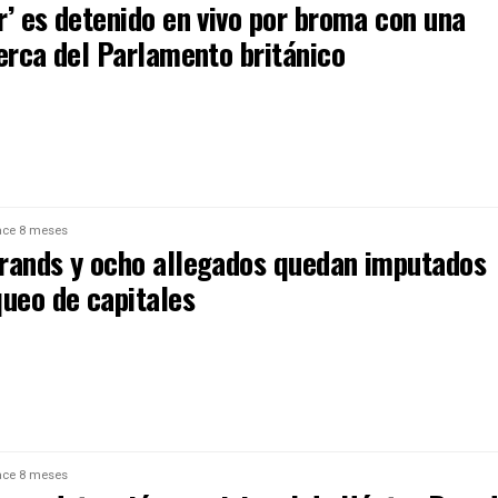
r’ es detenido en vivo por broma con una
erca del Parlamento británico
ce 8 meses
rands y ocho allegados quedan imputados
queo de capitales
ce 8 meses