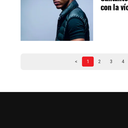
con la ví
<
1
2
3
4