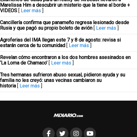
Marelissa Him a descubrir un misterio que la tiene al borde +
VIDEOS
[
Leer más
]
Cancillería confirma que panameño regresa lesionado desde
Rusia y que pagó su propio boleto de avión
[
Leer más
]
Agroferias del IMA llegan este 7 y 8 de agosto: revisa si
estarán cerca de tu comunidad
[
Leer más
]
Revelan cómo encontraron a los dos hombres asesinados en
‘La Loma de Chamaco’
[
Leer más
]
Tres hermanas sufrieron abuso sexual, pidieron ayuda y su
familia no les creyó: unas vecinas cambiaron su
historia
[
Leer más
]