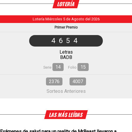
LOTERÍA
Lotería Miércoles 5 de Agosto del 2026
Primer Premio
4654
Letras
BADB
14
15
Serie
Folio
2376
4007
Sorteos Anteriores
LAS MÁS LEÍDAS
Exámenes de salud para un reality de MrBeast llevaron a