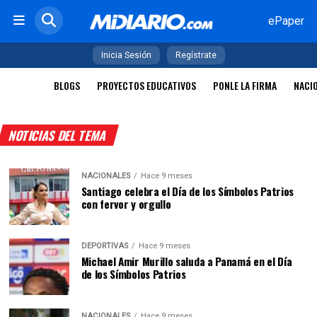
ePaper
Inicia Sesión
Regístrate
BLOGS
PROYECTOS EDUCATIVOS
PONLE LA FIRMA
NACI
NOTICIAS DEL TEMA
NACIONALES
Hace 9 meses
Santiago celebra el Día de los Símbolos Patrios
con fervor y orgullo
DEPORTIVAS
Hace 9 meses
Michael Amir Murillo saluda a Panamá en el Día
de los Símbolos Patrios
NACIONALES
Hace 9 meses