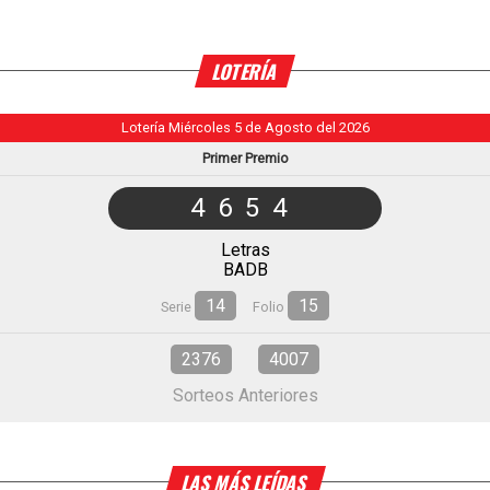
LOTERÍA
Lotería Miércoles 5 de Agosto del 2026
Primer Premio
4654
Letras
BADB
14
15
Serie
Folio
2376
4007
Sorteos Anteriores
LAS MÁS LEÍDAS