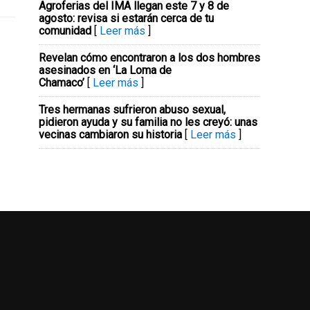
Agroferias del IMA llegan este 7 y 8 de
agosto: revisa si estarán cerca de tu
comunidad
[
Leer más
]
Revelan cómo encontraron a los dos hombres
asesinados en ‘La Loma de
Chamaco’
[
Leer más
]
Tres hermanas sufrieron abuso sexual,
pidieron ayuda y su familia no les creyó: unas
vecinas cambiaron su historia
[
Leer más
]