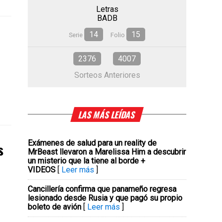
Letras
BADB
14
15
Serie
Folio
2376
4007
Sorteos Anteriores
LAS MÁS LEÍDAS
Exámenes de salud para un reality de
s
MrBeast llevaron a Marelissa Him a descubrir
un misterio que la tiene al borde +
VIDEOS
[
Leer más
]
Cancillería confirma que panameño regresa
lesionado desde Rusia y que pagó su propio
boleto de avión
[
Leer más
]