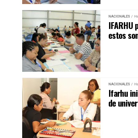
NACIONALES
Ha
IFARHU p
estos so
NACIONALES
Ha
Ifarhu i
de unive