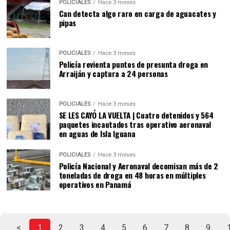
POLICIALES
Hace 3 meses
Can detecta algo raro en carga de aguacates y
pipas
POLICIALES
Hace 3 meses
Policía revienta puntos de presunta droga en
Arraiján y captura a 24 personas
POLICIALES
Hace 3 meses
SE LES CAYÓ LA VUELTA | Cuatro detenidos y 564
paquetes incautados tras operativo aeronaval
en aguas de Isla Iguana
POLICIALES
Hace 3 meses
Policía Nacional y Aeronaval decomisan más de 2
toneladas de droga en 48 horas en múltiples
operativos en Panamá
<
1
2
3
4
5
6
7
8
9