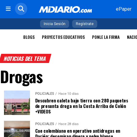
ePaper
Inicia Sesión
Regístrate
BLOGS
PROYECTOS EDUCATIVOS
PONLE LA FIRMA
NACI
NOTICIAS DEL TEMA
Drogas
POLICIALES
Hace 10 días
Descubren caleta bajo tierra con 280 paquetes
de presunta droga en la Costa Arriba de Colón
+VIDEOS
POLICIALES
Hace 28 días
Cae colombiano en operativo antidrogas en
Darién; decomisan dinero y polvo blanco