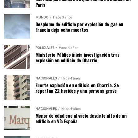
París
MUNDO
Hace 3 años
Desplome de edificio por explosión de gas en
Francia deja ocho muertos
POLICIALES
Hace 4 años
Ministerio Público inicia investigación tras
explosión en edificio de Obarrio
NACIONALES
Hace 4 años
Fuerte explosión en edificio en Obarrio. Se
reportan 22 heridos y una persona grave
NACIONALES
Hace 4 años
Menor de edad cae al vacío desde lo alto de un
edificio en Vía España