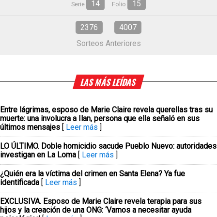
14
15
Serie
Folio
2376
4007
Sorteos Anteriores
LAS MÁS LEÍDAS
Entre lágrimas, esposo de Marie Claire revela querellas tras su
muerte: una involucra a Ilan, persona que ella señaló en sus
últimos mensajes
[
Leer más
]
LO ÚLTIMO. Doble homicidio sacude Pueblo Nuevo: autoridades
investigan en La Loma
[
Leer más
]
¿Quién era la víctima del crimen en Santa Elena? Ya fue
identificada
[
Leer más
]
EXCLUSIVA. Esposo de Marie Claire revela terapia para sus
hijos y la creación de una ONG: ‘Vamos a necesitar ayuda