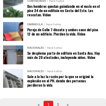
CURIOSIDADES
Hace 5 años
Dos hombres quedan guindando en el vacío en el
piso 34 de un edificio en Costa del Este. Los
rescatan. Video
FARÁNDULA
Hace 5 años
Pareja de Calle 7 discute y ambos caen del piso
12 de un edificio. Pierden la vida. Video
NACIONALES
Hace 5 años
Se desploma parte de edificio en Santa Ana. Hay
más de 20 afectados, incluyendo niños. Video
NACIONALES
Hace 6 años
Sale a la luz la razón por la que se originó la
explosión en el PH. donde dos personas
perdieron la vida
<
1
2
>