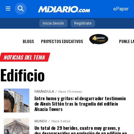
ePaper
Inicia Sesión
Regístrate
BLOGS
PROYECTOS EDUCATIVOS
PONLE L
NOTICIAS DEL TEMA
Edificio
FARÁNDULA
Hace 10 meses
Entre humo y gritos: el desgarrador testimonio
de Alexis Sittón tras la tragedia del edificio
Alsacia Towers
MUNDO
Hace 3 años
Un total de 29 heridos, cuatro muy graves, y
dos desaparecidos en explosión de un edificio en