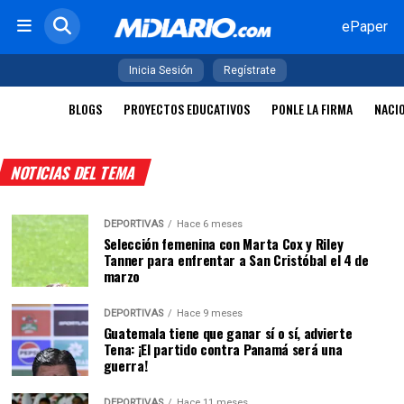
ePaper
Inicia Sesión
Regístrate
BLOGS
PROYECTOS EDUCATIVOS
PONLE LA FIRMA
NACI
NOTICIAS DEL TEMA
DEPORTIVAS
Hace 6 meses
Selección femenina con Marta Cox y Riley
Tanner para enfrentar a San Cristóbal el 4 de
marzo
DEPORTIVAS
Hace 9 meses
Guatemala tiene que ganar sí o sí, advierte
Tena: ¡El partido contra Panamá será una
guerra!
DEPORTIVAS
Hace 11 meses