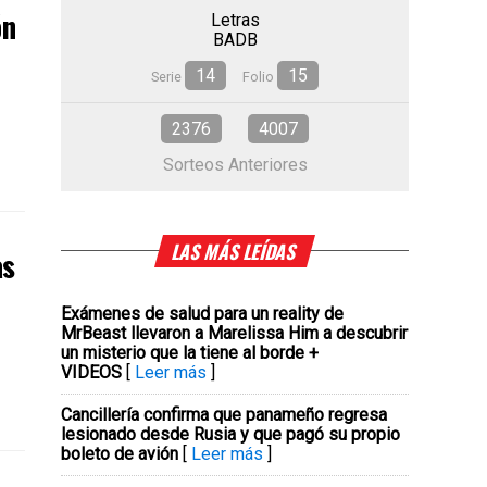
ón
Letras
BADB
14
15
Serie
Folio
2376
4007
Sorteos Anteriores
LAS MÁS LEÍDAS
as
Exámenes de salud para un reality de
MrBeast llevaron a Marelissa Him a descubrir
un misterio que la tiene al borde +
VIDEOS
[
Leer más
]
Cancillería confirma que panameño regresa
lesionado desde Rusia y que pagó su propio
boleto de avión
[
Leer más
]