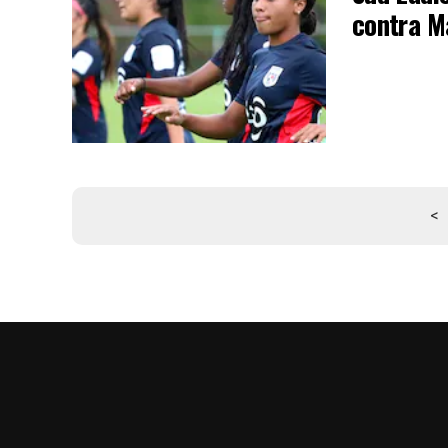
contra M
<