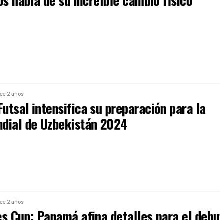
os habla de su increíble cambio físico
ce 2 años
utsal intensifica su preparación para la
dial de Uzbekistán 2024
ce 2 años
es Cup: Panamá afina detalles para el debu