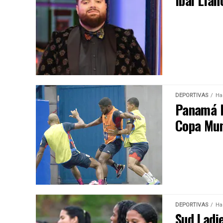
Ibai Llan
DEPORTIVAS
Ha
Panamá F
Copa Mun
DEPORTIVAS
Ha
Sud Ladi