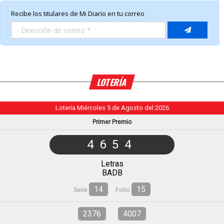
LOTERÍA
Lotería Miércoles 5 de Agosto del 2026
Primer Premio
4654
Letras
BADB
14
15
Serie
Folio
2376
4007