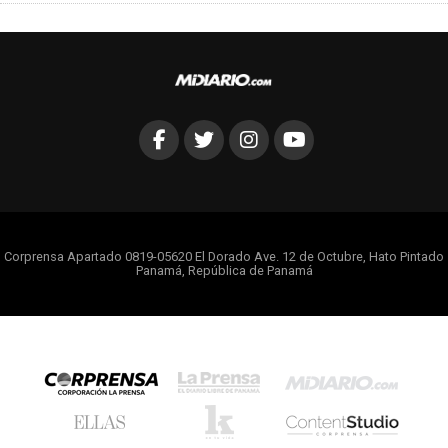
Corprensa Apartado 0819-05620 El Dorado Ave. 12 de Octubre, Hato Pintado
Panamá, República de Panamá