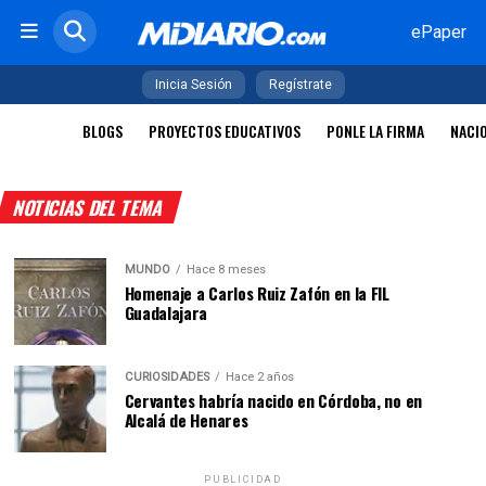
ePaper
Inicia Sesión
Regístrate
BLOGS
PROYECTOS EDUCATIVOS
PONLE LA FIRMA
NACI
NOTICIAS DEL TEMA
MUNDO
Hace 8 meses
Homenaje a Carlos Ruiz Zafón en la FIL
Guadalajara
CURIOSIDADES
Hace 2 años
Cervantes habría nacido en Córdoba, no en
Alcalá de Henares
PUBLICIDAD