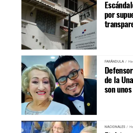
Escándalo
por supu
transpar
FARÁNDULA
Ha
Defensor 
de la Un
son unos 
NACIONALES
Ha