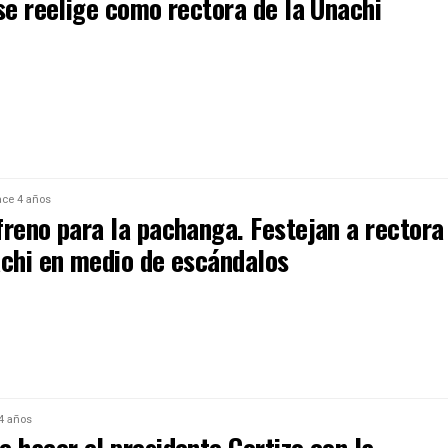
se reelige como rectora de la Unachi
ce 4 años
freno para la pachanga. Festejan a rectora
achi en medio de escándalos
4 años