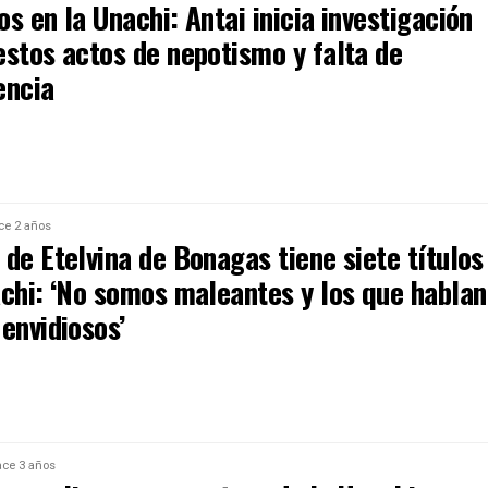
s en la Unachi: Antai inicia investigación
estos actos de nepotismo y falta de
encia
ce 2 años
de Etelvina de Bonagas tiene siete títulos
achi: ‘No somos maleantes y los que hablan
envidiosos’
ce 3 años