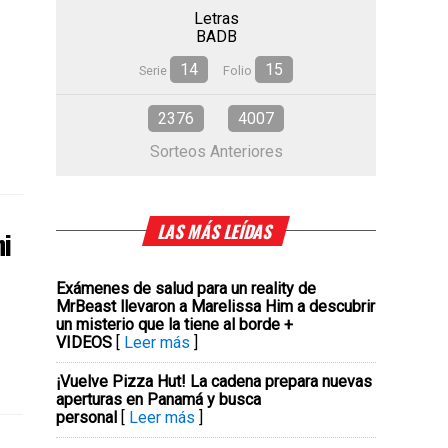
Letras
BADB
14
15
Serie
Folio
2376
4007
Sorteos Anteriores
LAS MÁS LEÍDAS
hi
Exámenes de salud para un reality de
MrBeast llevaron a Marelissa Him a descubrir
un misterio que la tiene al borde +
VIDEOS
[
Leer más
]
¡Vuelve Pizza Hut! La cadena prepara nuevas
aperturas en Panamá y busca
personal
[
Leer más
]