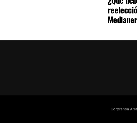
¿Qué debe
reelecció
Medianer
Corprensa Apa