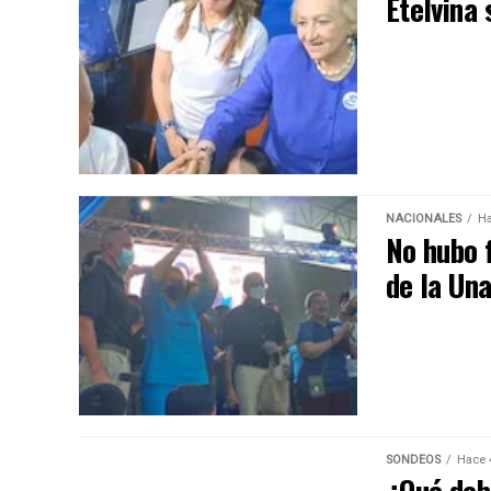
Etelvina 
NACIONALES
Ha
No hubo 
de la Un
SONDEOS
Hace 