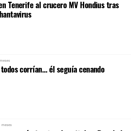
en Tenerife al crucero MV Hondius tras
 hantavirus
 meses
 todos corrían… él seguía cenando
1 meses