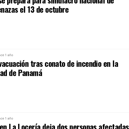
e prepara para simulacro nacional de
nazas el 13 de octubre
ce 1 año
vacuación tras conato de incendio en la
dad de Panamá
ce 1 año
 en La Locería deja dos personas afectadas