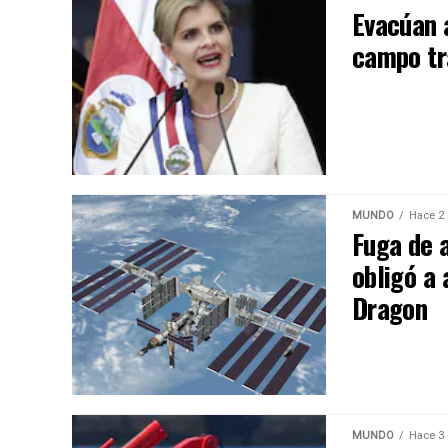
Evacúan a
campo tr
MUNDO
Hace 2
Fuga de a
obligó a 
Dragon
MUNDO
Hace 3