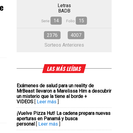
de
Letras
BADB
14
15
Serie
Folio
2376
4007
Sorteos Anteriores
LAS MÁS LEÍDAS
Exámenes de salud para un reality de
MrBeast llevaron a Marelissa Him a descubrir
un misterio que la tiene al borde +
VIDEOS
[
Leer más
]
¡Vuelve Pizza Hut! La cadena prepara nuevas
aperturas en Panamá y busca
personal
[
Leer más
]