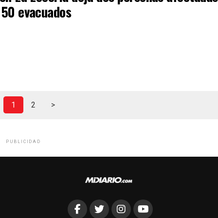
 50 evacuados
1
2
>
PUBLICIDAD