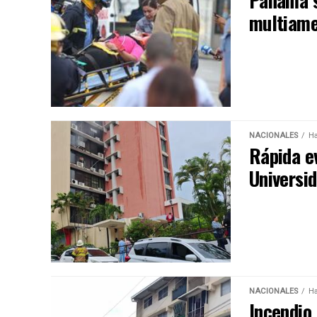
Panamá s
multiame
NACIONALES
Ha
Rápida e
Universi
NACIONALES
Ha
Incendio