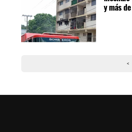
y más de
<