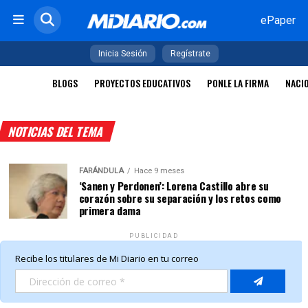
ePaper
Inicia Sesión
Regístrate
BLOGS
PROYECTOS EDUCATIVOS
PONLE LA FIRMA
NACI
NOTICIAS DEL TEMA
FARÁNDULA
Hace 9 meses
‘Sanen y Perdonen’: Lorena Castillo abre su
corazón sobre su separación y los retos como
primera dama
PUBLICIDAD