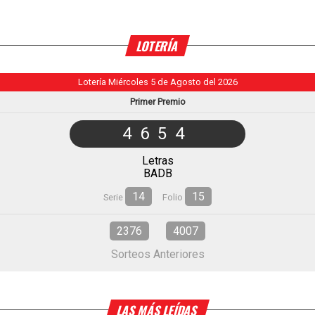
LOTERÍA
Lotería Miércoles 5 de Agosto del 2026
Primer Premio
4654
Letras
BADB
14
15
Serie
Folio
2376
4007
Sorteos Anteriores
LAS MÁS LEÍDAS