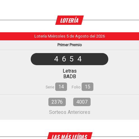
LOTERÍA
Lotería Miércoles 5 de Agosto del 2026
Primer Premio
4654
Letras
BADB
14
15
Serie
Folio
2376
4007
Sorteos Anteriores
LAS MÁS LEÍDAS