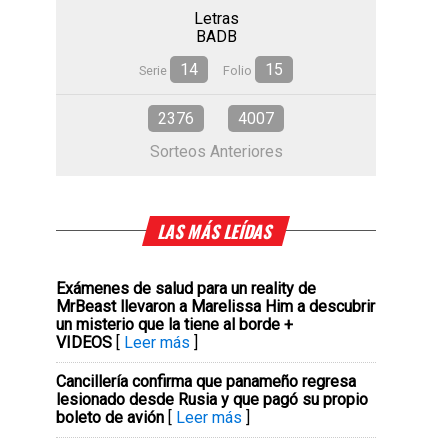
Letras
BADB
14
15
Serie
Folio
2376
4007
Sorteos Anteriores
LAS MÁS LEÍDAS
Exámenes de salud para un reality de
MrBeast llevaron a Marelissa Him a descubrir
un misterio que la tiene al borde +
VIDEOS
[
Leer más
]
Cancillería confirma que panameño regresa
lesionado desde Rusia y que pagó su propio
boleto de avión
[
Leer más
]