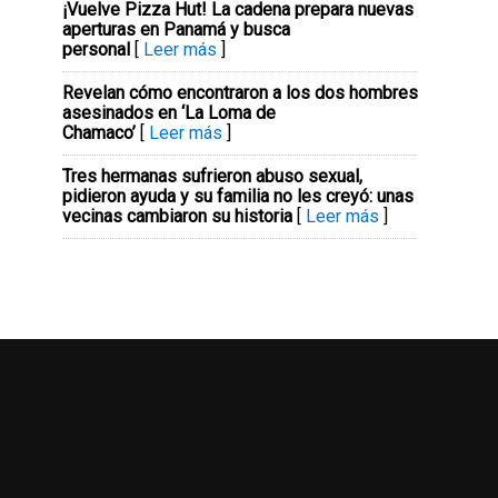
¡Vuelve Pizza Hut! La cadena prepara nuevas
aperturas en Panamá y busca
personal
[
Leer más
]
Revelan cómo encontraron a los dos hombres
asesinados en ‘La Loma de
Chamaco’
[
Leer más
]
Tres hermanas sufrieron abuso sexual,
pidieron ayuda y su familia no les creyó: unas
vecinas cambiaron su historia
[
Leer más
]