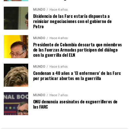
MUNDO
Hace 4 años
Disidencia de las Farc estaría dispuesta a
reiniciar negociaciones con el gobierno de
Petro
MUNDO
Hace 4 años
Presidente de Colombia descarta que miembros
de las Fuerzas Armadas participen del diálogo
con la guerrilla del ELN
MUNDO
Hace 6 años
Condenan a 40 años a ‘El enfermero’ de las Farc
por practicar abortos en la guerrilla
MUNDO
Hace 7 años
ONU denuncia asesinatos de exguerrilleros de
las FARC