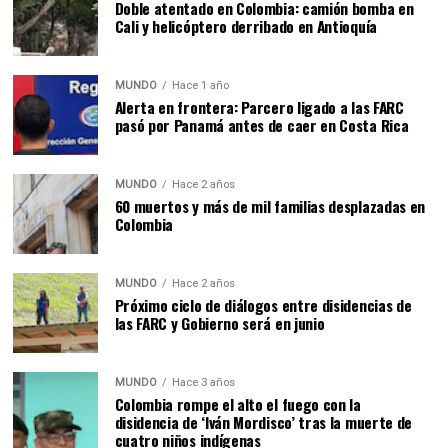
Doble atentado en Colombia: camión bomba en
Cali y helicóptero derribado en Antioquía
MUNDO
Hace 1 año
Alerta en frontera: Parcero ligado a las FARC
pasó por Panamá antes de caer en Costa Rica
MUNDO
Hace 2 años
60 muertos y más de mil familias desplazadas en
Colombia
MUNDO
Hace 2 años
Próximo ciclo de diálogos entre disidencias de
las FARC y Gobierno será en junio
MUNDO
Hace 3 años
Colombia rompe el alto el fuego con la
disidencia de ‘Iván Mordisco’ tras la muerte de
cuatro niños indígenas