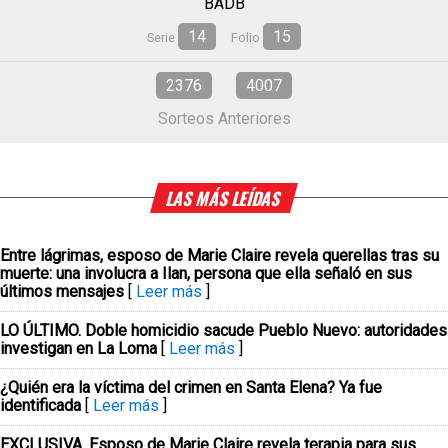
BADB
14
15
Serie
Folio
2376
4007
Sorteos Anteriores
LAS MÁS LEÍDAS
Entre lágrimas, esposo de Marie Claire revela querellas tras su
muerte: una involucra a Ilan, persona que ella señaló en sus
últimos mensajes
[
Leer más
]
LO ÚLTIMO. Doble homicidio sacude Pueblo Nuevo: autoridades
investigan en La Loma
[
Leer más
]
¿Quién era la víctima del crimen en Santa Elena? Ya fue
identificada
[
Leer más
]
EXCLUSIVA. Esposo de Marie Claire revela terapia para sus