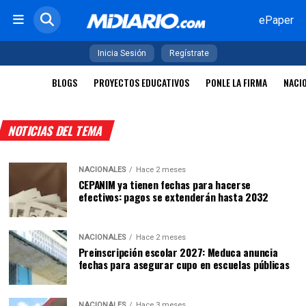
ePaper
Inicia Sesión
Regístrate
BLOGS
PROYECTOS EDUCATIVOS
PONLE LA FIRMA
NACI
NOTICIAS DEL TEMA
NACIONALES
Hace 2 meses
CEPANIM ya tienen fechas para hacerse
efectivos: pagos se extenderán hasta 2032
NACIONALES
Hace 2 meses
Preinscripción escolar 2027: Meduca anuncia
fechas para asegurar cupo en escuelas públicas
NACIONALES
Hace 3 meses