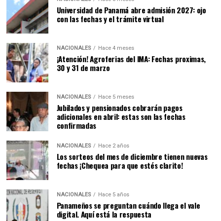
Universidad de Panamá abre admisión 2027: ojo
con las fechas y el trámite virtual
NACIONALES
Hace 4 meses
¡Atención! Agroferias del IMA: Fechas proximas,
30 y 31 de marzo
NACIONALES
Hace 5 meses
Jubilados y pensionados cobrarán pagos
adicionales en abril: estas son las fechas
confirmadas
NACIONALES
Hace 2 años
Los sorteos del mes de diciembre tienen nuevas
fechas ¡Chequea para que estés clarito!
NACIONALES
Hace 5 años
Panameños se preguntan cuándo llega el vale
digital. Aquí está la respuesta