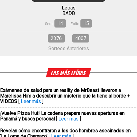
Letras
BADB
14
15
Serie
Folio
2376
4007
Sorteos Anteriores
LAS MÁS LEÍDAS
Exámenes de salud para un reality de MrBeast llevaron a
Marelissa Him a descubrir un misterio que la tiene al borde +
VIDEOS
[
Leer más
]
¡Vuelve Pizza Hut! La cadena prepara nuevas aperturas en
Panamá y busca personal
[
Leer más
]
Revelan cómo encontraron a los dos hombres asesinados en
‘La Loma de Chamaco’
[
Leer más
]