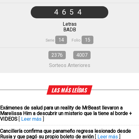
4654
Letras
BADB
14
15
Serie
Folio
2376
4007
Sorteos Anteriores
LAS MÁS LEÍDAS
Exámenes de salud para un reality de MrBeast llevaron a
Marelissa Him a descubrir un misterio que la tiene al borde +
VIDEOS
[
Leer más
]
Cancillería confirma que panameño regresa lesionado desde
Rusia y que pagó su propio boleto de avión
[
Leer más
]