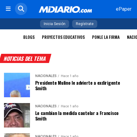
ePaper
Inicia Sesión
Regístrate
BLOGS
PROYECTOS EDUCATIVOS
PONLE LA FIRMA
NACI
NOTICIAS DEL TEMA
NACIONALES
Hace 1 año
Presidente Mulino le advierte a exdirigente
Smith
NACIONALES
Hace 1 año
Le cambian la medida cautelar a Francisco
Smith
NACIONALES
Hace 1 año