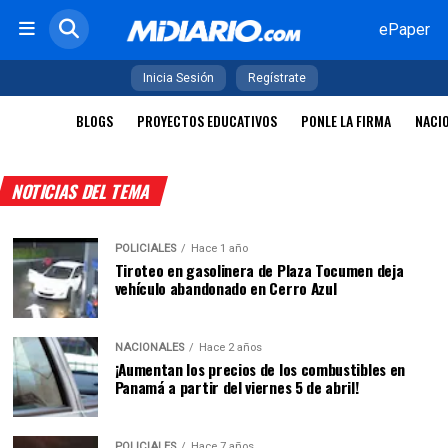
ePaper
Inicia Sesión
Regístrate
BLOGS
PROYECTOS EDUCATIVOS
PONLE LA FIRMA
NACI
NOTICIAS DEL TEMA
POLICIALES
Hace 1 año
Tiroteo en gasolinera de Plaza Tocumen deja
vehículo abandonado en Cerro Azul
NACIONALES
Hace 2 años
¡Aumentan los precios de los combustibles en
Panamá a partir del viernes 5 de abril!
POLICIALES
Hace 7 años