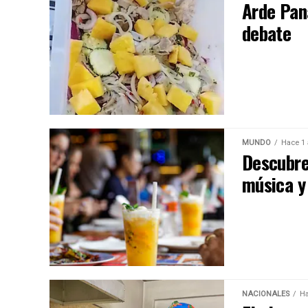
Arde Pan
debate
MUNDO
Hace 1
Descubre
música y
NACIONALES
Ha