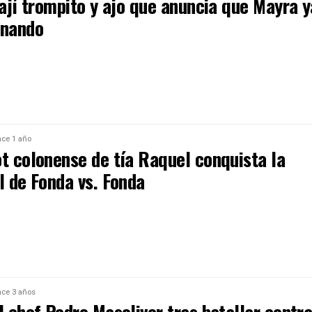
 ají trompito y ajo que anuncia que Mayra y
inando
ce 1 año
ot colonense de tía Raquel conquista la
l de Fonda vs. Fonda
ce 3 años