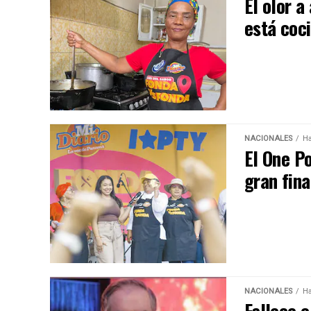
El olor a
está coc
NACIONALES
Ha
El One P
gran fina
NACIONALES
Ha