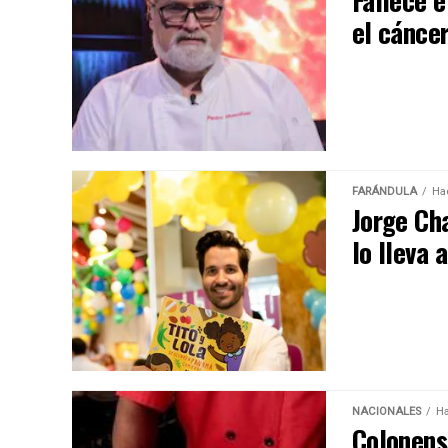
Fallece e
el cánce
FARÁNDULA
Ha
Jorge Ch
lo lleva 
NACIONALES
Ha
Colonens