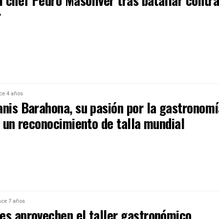
l chef Pedro Masoliver tras batallar contr
r
ce 4 años
anis Barahona, su pasión por la gastronom
a un reconocimiento de talla mundial
ce 7 años
es aprovechen el taller gastronómico