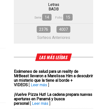
Letras
BADB
14
15
Serie
Folio
2376
4007
Sorteos Anteriores
LAS MÁS LEÍDAS
Exámenes de salud para un reality de
MrBeast llevaron a Marelissa Him a descubrir
un misterio que la tiene al borde +
VIDEOS
[
Leer más
]
¡Vuelve Pizza Hut! La cadena prepara nuevas
aperturas en Panamá y busca
personal
[
Leer más
]