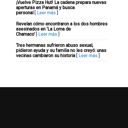
¡Vuelve Pizza Hut! La cadena prepara nuevas
aperturas en Panamá y busca
personal
[
Leer más
]
Revelan cómo encontraron a los dos hombres
asesinados en ‘La Loma de
Chamaco’
[
Leer más
]
Tres hermanas sufrieron abuso sexual,
pidieron ayuda y su familia no les creyó: unas
vecinas cambiaron su historia
[
Leer más
]