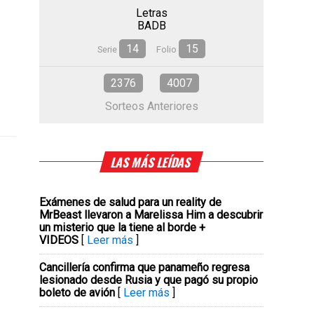
Letras
BADB
14
15
Serie
Folio
2376
4007
Sorteos Anteriores
LAS MÁS LEÍDAS
Exámenes de salud para un reality de
MrBeast llevaron a Marelissa Him a descubrir
un misterio que la tiene al borde +
VIDEOS
[
Leer más
]
Cancillería confirma que panameño regresa
lesionado desde Rusia y que pagó su propio
boleto de avión
[
Leer más
]