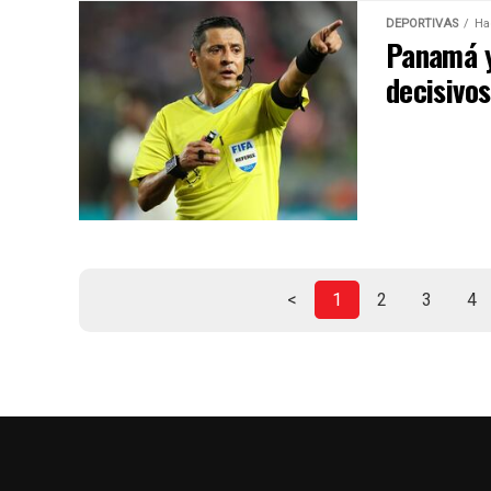
DEPORTIVAS
Ha
Panamá y
decisivo
<
1
2
3
4