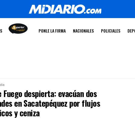
OS
PONLE LA FIRMA
NACIONALES
POLICIALES
DEP
día
e Fuego despierta: evacúan dos
des en Sacatepéquez por flujos
icos y ceniza