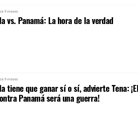
ce 9 meses
a vs. Panamá: La hora de la verdad
ce 9 meses
 tiene que ganar sí o sí, advierte Tena: ¡E
contra Panamá será una guerra!