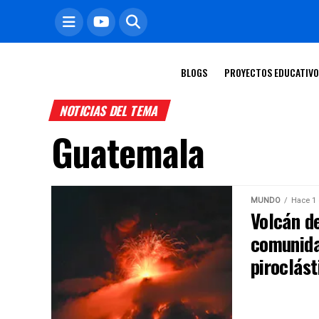
BLOGS
PROYECTOS EDUCATIV
NOTICIAS DEL TEMA
Guatemala
MUNDO
Hace 1 
Volcán d
comunida
piroclást