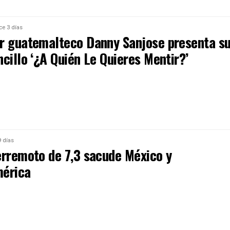
ce 3 días
r guatemalteco Danny Sanjose presenta s
cillo ‘¿A Quién Le Quieres Mentir?’
 días
erremoto de 7,3 sacude México y
érica