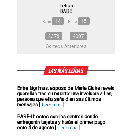
Letras
BADB
14
15
u
Serie
Folio
2376
4007
Sorteos Anteriores
LAS MÁS LEÍDAS
Entre lágrimas, esposo de Marie Claire revela
querellas tras su muerte: una involucra a Ilan,
persona que ella señaló en sus últimos
mensajes
[
Leer más
]
PASE-U: estos son los centros donde
entregarán tarjetas y harán el primer pago
este 4 de agosto
[
Leer más
]