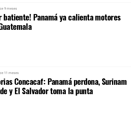
ce 9 meses
r batiente! Panamá ya calienta motores
 Guatemala
ce 11 meses
orias Concacaf: Panamá perdona, Surinam
de y El Salvador toma la punta