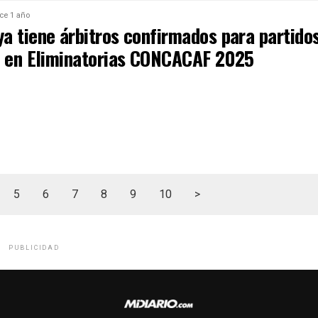
ce 1 año
a tiene árbitros confirmados para partido
s en Eliminatorias CONCACAF 2025
5
6
7
8
9
10
>
PUBLICIDAD