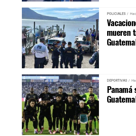
POLICIALES
Hac
Vacacion
mueren tr
Guatema
DEPORTIVAS
Ha
Panamá s
Guatemal