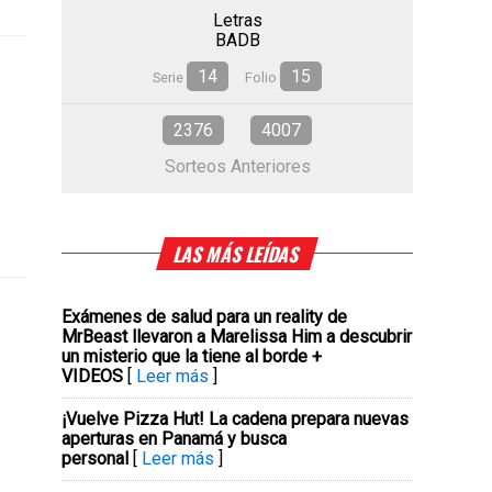
Letras
BADB
14
15
Serie
Folio
2376
4007
Sorteos Anteriores
LAS MÁS LEÍDAS
Exámenes de salud para un reality de
MrBeast llevaron a Marelissa Him a descubrir
un misterio que la tiene al borde +
VIDEOS
[
Leer más
]
¡Vuelve Pizza Hut! La cadena prepara nuevas
aperturas en Panamá y busca
personal
[
Leer más
]