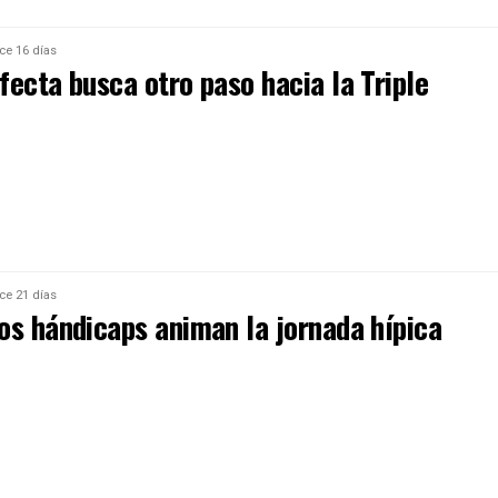
ce 16 días
ecta busca otro paso hacia la Triple
ce 21 días
os hándicaps animan la jornada hípica