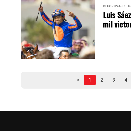
DEPORTIVAS
Ha
Luis Sáez
mil victo
<
1
2
3
4