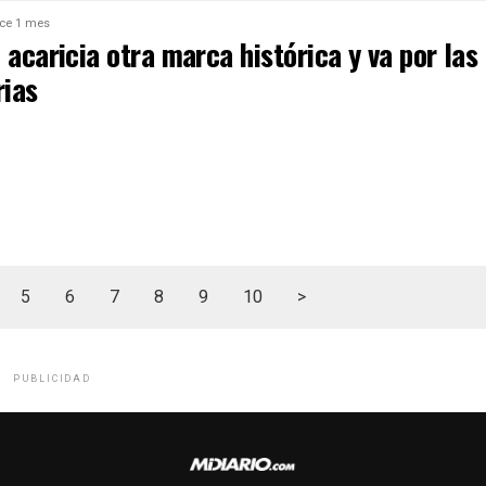
ce 1 mes
 acaricia otra marca histórica y va por las
rias
5
6
7
8
9
10
>
PUBLICIDAD