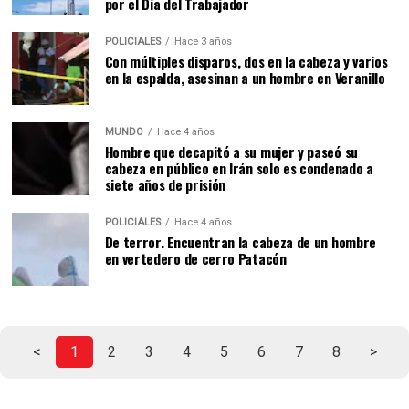
por el Día del Trabajador
POLICIALES
Hace 3 años
Con múltiples disparos, dos en la cabeza y varios
en la espalda, asesinan a un hombre en Veranillo
MUNDO
Hace 4 años
Hombre que decapitó a su mujer y paseó su
cabeza en público en Irán solo es condenado a
siete años de prisión
POLICIALES
Hace 4 años
De terror. Encuentran la cabeza de un hombre
en vertedero de cerro Patacón
<
1
2
3
4
5
6
7
8
>