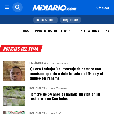
ePaper
Inicia Sesión
Regístrate
BLOGS
PROYECTOS EDUCATIVOS
PONLE LA FIRMA
NACI
NOTICIAS DEL TEMA
FARÁNDULA
Hace 4 meses
‘Quiero trabajar’: el mensaje de hombre con
enanismo que abre debate sobre el físico y el
empleo en Panamá
POLICIALES
Hace 7 meses
Hombre de 54 años es hallado sin vida en su
residencia en San Judas
POLICIALES
Hace 1 año