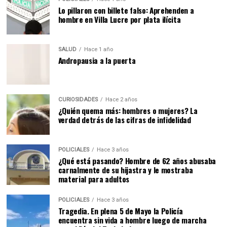
Lo pillaron con billete falso: Aprehenden a
hombre en Villa Lucre por plata ilícita
SALUD
Hace 1 año
Andropausia a la puerta
CURIOSIDADES
Hace 2 años
¿Quién quema más: hombres o mujeres? La
verdad detrás de las cifras de infidelidad
POLICIALES
Hace 3 años
¿Qué está pasando? Hombre de 62 años abusaba
carnalmente de su hijastra y le mostraba
material para adultos
POLICIALES
Hace 3 años
Tragedia. En plena 5 de Mayo la Policía
encuentra sin vida a hombre luego de marcha